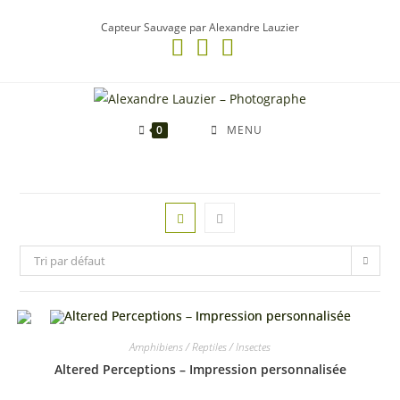
Skip
Capteur Sauvage par Alexandre Lauzier
to
content
0
MENU
Tri par défaut
Amphibiens / Reptiles / Insectes
Altered Perceptions – Impression personnalisée