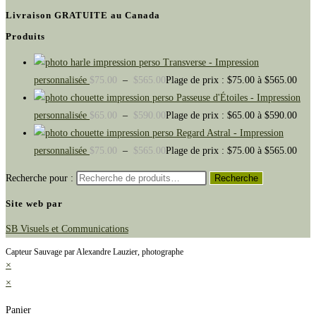
Livraison GRATUITE au Canada
Produits
Transverse - Impression
personnalisée
$
75.00
–
$
565.00
Plage de prix : $75.00 à $565.00
Passeuse d'Étoiles - Impression
personnalisée
$
65.00
–
$
590.00
Plage de prix : $65.00 à $590.00
Regard Astral - Impression
personnalisée
$
75.00
–
$
565.00
Plage de prix : $75.00 à $565.00
Recherche pour :
Recherche
Site web par
SB Visuels et Communications
Capteur Sauvage par Alexandre Lauzier, photographe
×
×
Panier