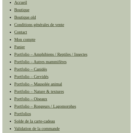
Accueil
Boutique
Boutique.old
Conditions générales de vente
Contact
Mon compte
Panier
Portfolio – Amphibiens / Reptiles / Insectes
Portfolio – Autres mammifères
Portfolio – Canidés
Portfolio – Cervidés
Portfolio – Mausolée animal
Portfolio – Nature & textures
Portfolio – Oiseaux
Portfolio – Rongeurs / Lagomorphes
Portfolios
Solde de la carte-cadeau
Validation de la commande