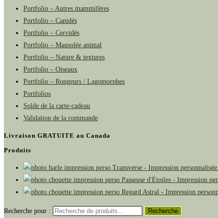
Portfolio – Autres mammifères
Portfolio – Canidés
Portfolio – Cervidés
Portfolio – Mausolée animal
Portfolio – Nature & textures
Portfolio – Oiseaux
Portfolio – Rongeurs / Lagomorphes
Portfolios
Solde de la carte-cadeau
Validation de la commande
Livraison GRATUITE au Canada
Produits
Transverse - Impression personnalisée
Passeuse d'Étoiles - Impression pe
Regard Astral - Impression personn
Recherche pour :
Recherche