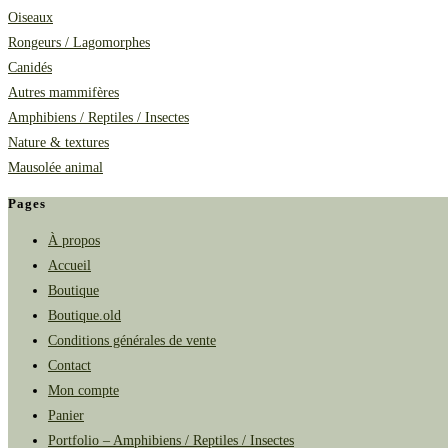
Oiseaux
Rongeurs / Lagomorphes
Canidés
Autres mammifères
Amphibiens / Reptiles / Insectes
Nature & textures
Mausolée animal
Pages
À propos
Accueil
Boutique
Boutique.old
Conditions générales de vente
Contact
Mon compte
Panier
Portfolio – Amphibiens / Reptiles / Insectes