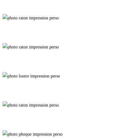
Champ Libre
Écorce Rassurante
Louange
Bain de Glace
Honorable Larron