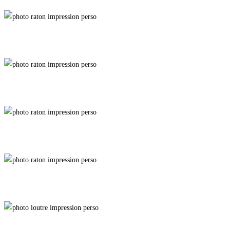
Anodine
Bandit
Team Rocket
Liaison Intime
Sleepless