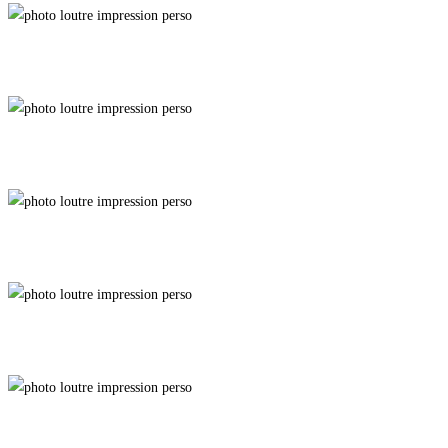
Photobomb
Abondance
Dumb & Dumber
Cerberus