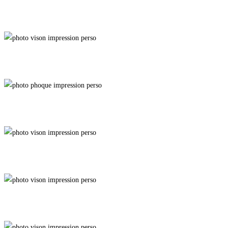
Saline
La Fouine
Swell
Musard
Rust