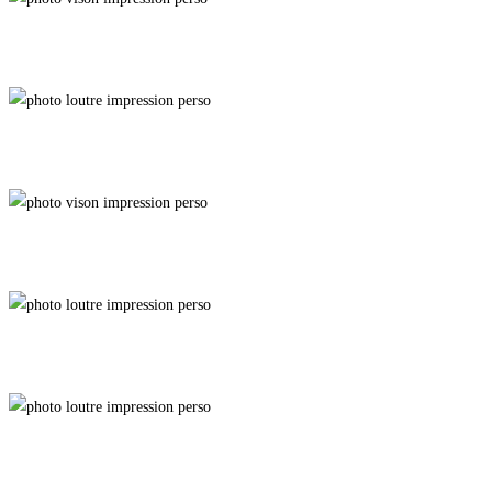
La Caverne
Flair
Eau de Vie
Accalmie
Analyse