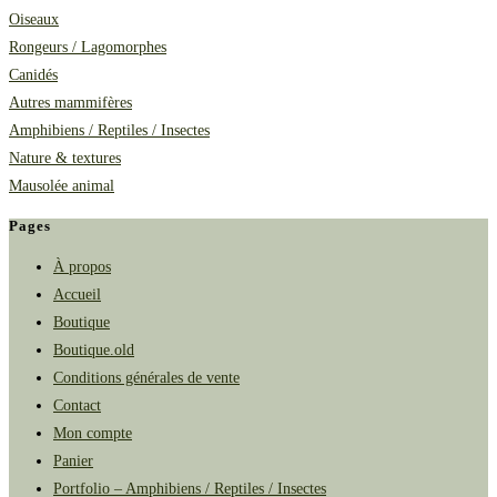
Oiseaux
Rongeurs / Lagomorphes
Canidés
Autres mammifères
Amphibiens / Reptiles / Insectes
Nature & textures
Mausolée animal
Pages
À propos
Accueil
Boutique
Boutique.old
Conditions générales de vente
Contact
Mon compte
Panier
Portfolio – Amphibiens / Reptiles / Insectes