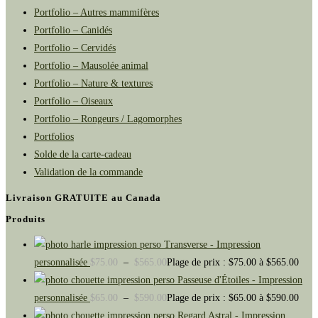
Portfolio – Autres mammifères
Portfolio – Canidés
Portfolio – Cervidés
Portfolio – Mausolée animal
Portfolio – Nature & textures
Portfolio – Oiseaux
Portfolio – Rongeurs / Lagomorphes
Portfolios
Solde de la carte-cadeau
Validation de la commande
Livraison GRATUITE au Canada
Produits
Transverse - Impression
personnalisée
$
75.00
–
$
565.00
Plage de prix : $75.00 à $565.00
Passeuse d'Étoiles - Impression
personnalisée
$
65.00
–
$
590.00
Plage de prix : $65.00 à $590.00
Regard Astral - Impression