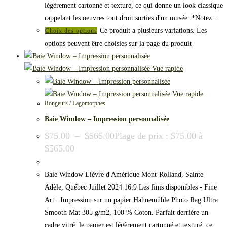
légèrement cartonné et texturé, ce qui donne un look classique
rappelant les oeuvres tout droit sorties d'un musée. *Notez…
Ce produit a plusieurs variations. Les
Choix des options
options peuvent être choisies sur la page du produit
Vue rapide
Vue rapide
Rongeurs / Lagomorphes
Baie Window – Impression personnalisée
$
75.00
–
$
565.00
Plage de prix : $75.00 à
$565.00
Baie Window Lièvre d'Amérique Mont-Rolland, Sainte-
Adèle, Québec Juillet 2024 16:9 Les finis disponibles - Fine
Art : Impression sur un papier Hahnemühle Photo Rag Ultra
Smooth Mat 305 g/m2, 100 % Coton. Parfait derrière un
cadre vitré, le papier est légèrement cartonné et texturé, ce