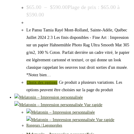
$
65.00
–
$
590.00
Plage de prix : $65.00 à
$590.00
Le Pansu Tamia Rayé Mont-Rolland, Sainte-Adèle, Québec
Juillet 2024 2:3 Les finis disponibles - Fine Art : Impression
sur un papier Hahnemühle Photo Rag Ultra Smooth Mat 305
g/m2, 100 % Coton. Parfait derrière un cadre vitré, le papier
est légèrement cartonné et texturé, ce qui donne un look
classique rappelant les oeuvres tout droit sorties d'un musée.
*Notez bien…
Ce produit a plusieurs variations. Les
Choix des options
options peuvent être choisies sur la page du produit
Vue rapide
Vue rapide
Rongeurs / Lagomorphes