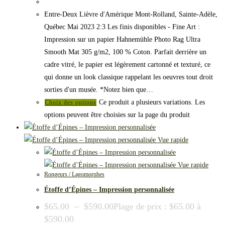
Entre-Deux Lièvre d'Amérique Mont-Rolland, Sainte-Adèle,
Québec Mai 2023 2:3 Les finis disponibles - Fine Art :
Impression sur un papier Hahnemühle Photo Rag Ultra
Smooth Mat 305 g/m2, 100 % Coton. Parfait derrière un
cadre vitré, le papier est légèrement cartonné et texturé, ce
qui donne un look classique rappelant les oeuvres tout droit
sorties d'un musée. *Notez bien que…
Ce produit a plusieurs variations. Les
Choix des options
options peuvent être choisies sur la page du produit
Vue rapide
Vue rapide
Rongeurs / Lagomorphes
Étoffe d’Épines – Impression personnalisée
$
65.00
–
$
590.00
Plage de prix : $65.00 à
$590.00