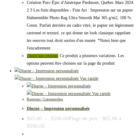
Création Porc-Épic d'Amérique Piedmont, Québec Mars 2024
2:3 Les finis disponibles - Fine Art : Impression sur un papier
Hahnemühle Photo Rag Ultra Smooth Mat 305 g/m2, 100 %
Coton. Parfait derrière un cadre vitré, le papier est légèrement
cartonné et texturé, ce qui donne un look classique rappelant
les oeuvres tout droit sorties d'un musée. *Notez bien que
l'encadrement…
Ce produit a plusieurs variations. Les
Choix des options
options peuvent être choisies sur la page du produit
Vue rapide
Vue rapide
Rongeurs / Lagomorphes
Diurne – Impression personnalisée
$
65.00
–
$
590.00
Plage de prix : $65.00 à
$590.00