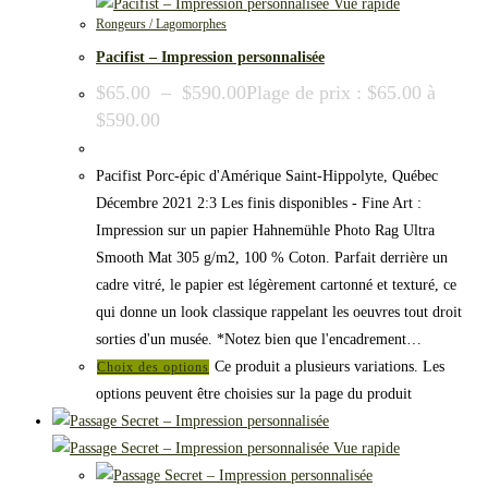
Vue rapide
Rongeurs / Lagomorphes
Pacifist – Impression personnalisée
$
65.00
–
$
590.00
Plage de prix : $65.00 à
$590.00
Pacifist Porc-épic d'Amérique Saint-Hippolyte, Québec
Décembre 2021 2:3 Les finis disponibles - Fine Art :
Impression sur un papier Hahnemühle Photo Rag Ultra
Smooth Mat 305 g/m2, 100 % Coton. Parfait derrière un
cadre vitré, le papier est légèrement cartonné et texturé, ce
qui donne un look classique rappelant les oeuvres tout droit
sorties d'un musée. *Notez bien que l'encadrement…
Ce produit a plusieurs variations. Les
Choix des options
options peuvent être choisies sur la page du produit
Vue rapide