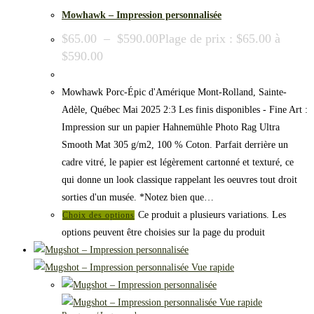
Mowhawk – Impression personnalisée
$
65.00
–
$
590.00
Plage de prix : $65.00 à
$590.00
Mowhawk Porc-Épic d'Amérique Mont-Rolland, Sainte-
Adèle, Québec Mai 2025 2:3 Les finis disponibles - Fine Art :
Impression sur un papier Hahnemühle Photo Rag Ultra
Smooth Mat 305 g/m2, 100 % Coton. Parfait derrière un
cadre vitré, le papier est légèrement cartonné et texturé, ce
qui donne un look classique rappelant les oeuvres tout droit
sorties d'un musée. *Notez bien que…
Ce produit a plusieurs variations. Les
Choix des options
options peuvent être choisies sur la page du produit
Vue rapide
Vue rapide