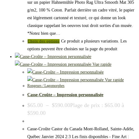
sur un papier Hahnemühle Photo Rag Ultra Smooth Mat 305
g/m2, 100 % Coton. Parfait derrière un cadre vitré, le papier
est légèrement cartonné et texturé, ce qui donne un look
classique rappelant les oeuvres tout droit sorties d'un musée.
*Notez bien que…
Ce produit a plusieurs variations. Les
Choix des options
options peuvent être choisies sur la page du produit
Vue rapide
Vue rapide
Rongeurs / Lagomorphes
Casse-Croûte – Impression personnalisée
$
65.00
–
$
590.00
Plage de prix : $65.00 à
$590.00
Casse-Croûte Castor du Canada Mont-Rolland, Sainte-Adèle,
Québec Janvier 2024 2:3 Les finis disponibles - Fine Art :