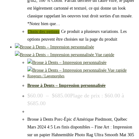
g/m2, 100 % Coton. Parfait derrière un cadre vitré, le papier
est légèrement cartonné et texturé, ce qui donne un look
classique rappelant les oeuvres tout droit sorties d'un musée.
*Notez bien que…
Ce produit a plusieurs variations. Les
Choix des options
options peuvent être choisies sur la page du produit
Vue rapide
Vue rapide
Rongeurs / Lagomorphes
Brosse à Dents – Impression personnalisée
$
60.00
–
$
685.00
Plage de prix : $60.00 à
$685.00
Brosse à Dents Porc-Épic d'Amérique Piedmont, Québec
Mars 2024 4:5 Les finis disponibles – Fine Art : Impression
sur un papier Hahnemühle Photo Rag Ultra Smooth Mat 305