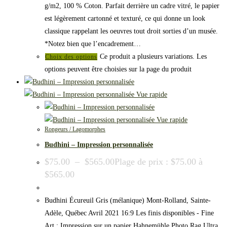
g/m2, 100 % Coton. Parfait derrière un cadre vitré, le papier
est légèrement cartonné et texturé, ce qui donne un look
classique rappelant les oeuvres tout droit sorties d’un musée.
*Notez bien que l’encadrement…
Ce produit a plusieurs variations. Les
Choix des options
options peuvent être choisies sur la page du produit
Vue rapide
Vue rapide
Rongeurs / Lagomorphes
Budhini – Impression personnalisée
$
75.00
–
$
565.00
Plage de prix : $75.00 à
$565.00
Budhini Écureuil Gris (mélanique) Mont-Rolland, Sainte-
Adèle, Québec Avril 2021 16:9 Les finis disponibles - Fine
Art : Impression sur un papier Hahnemühle Photo Rag Ultra