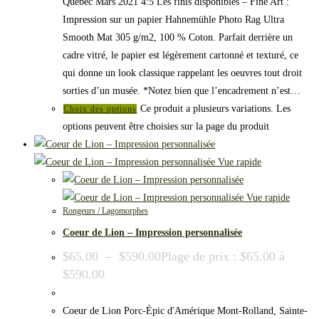
Québec Mars 2021 4:5 Les finis disponibles – Fine Art :
Impression sur un papier Hahnemühle Photo Rag Ultra
Smooth Mat 305 g/m2, 100 % Coton. Parfait derrière un
cadre vitré, le papier est légèrement cartonné et texturé, ce
qui donne un look classique rappelant les oeuvres tout droit
sorties d’un musée. *Notez bien que l’encadrement n’est…
Ce produit a plusieurs variations. Les
Choix des options
options peuvent être choisies sur la page du produit
Vue rapide
Vue rapide
Rongeurs / Lagomorphes
Coeur de Lion – Impression personnalisée
$
65.00
–
$
590.00
Plage de prix : $65.00 à
$590.00
Coeur de Lion Porc-Épic d'Amérique Mont-Rolland, Sainte-