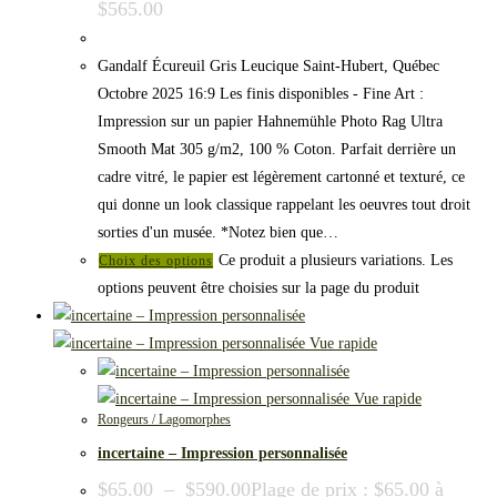
$565.00
Gandalf Écureuil Gris Leucique Saint-Hubert, Québec
Octobre 2025 16:9 Les finis disponibles - Fine Art :
Impression sur un papier Hahnemühle Photo Rag Ultra
Smooth Mat 305 g/m2, 100 % Coton. Parfait derrière un
cadre vitré, le papier est légèrement cartonné et texturé, ce
qui donne un look classique rappelant les oeuvres tout droit
sorties d'un musée. *Notez bien que…
Ce produit a plusieurs variations. Les
Choix des options
options peuvent être choisies sur la page du produit
Vue rapide
Vue rapide
Rongeurs / Lagomorphes
incertaine – Impression personnalisée
$
65.00
–
$
590.00
Plage de prix : $65.00 à