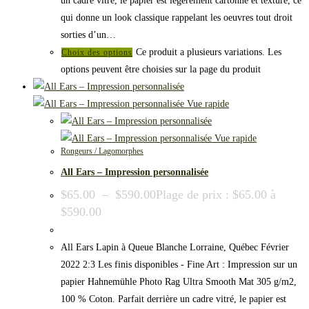
un cadre vitré, le papier est légèrement cartonné et texturé, ce
qui donne un look classique rappelant les oeuvres tout droit
sorties d’un…
Ce produit a plusieurs variations. Les
Choix des options
options peuvent être choisies sur la page du produit
Vue rapide
Vue rapide
Rongeurs / Lagomorphes
All Ears – Impression personnalisée
$
65.00
–
$
590.00
Plage de prix : $65.00 à
$590.00
All Ears Lapin à Queue Blanche Lorraine, Québec Février
2022 2:3 Les finis disponibles - Fine Art : Impression sur un
papier Hahnemühle Photo Rag Ultra Smooth Mat 305 g/m2,
100 % Coton. Parfait derrière un cadre vitré, le papier est