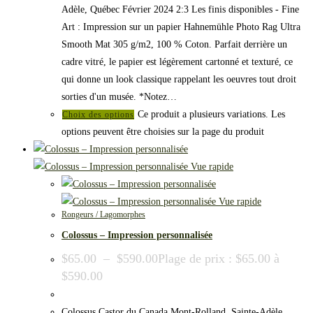
Adèle, Québec Février 2024 2:3 Les finis disponibles - Fine
Art : Impression sur un papier Hahnemühle Photo Rag Ultra
Smooth Mat 305 g/m2, 100 % Coton. Parfait derrière un
cadre vitré, le papier est légèrement cartonné et texturé, ce
qui donne un look classique rappelant les oeuvres tout droit
sorties d'un musée. *Notez…
Ce produit a plusieurs variations. Les
Choix des options
options peuvent être choisies sur la page du produit
Vue rapide
Vue rapide
Rongeurs / Lagomorphes
Colossus – Impression personnalisée
$
65.00
–
$
590.00
Plage de prix : $65.00 à
$590.00
Colossus Castor du Canada Mont-Rolland, Sainte-Adèle,