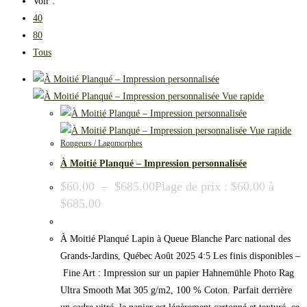
Voir :
40
80
Tous
Vue rapide
Vue rapide
Rongeurs / Lagomorphes
À Moitié Planqué – Impression personnalisée
$
60.00
–
$
685.00
Plage de prix : $60.00 à
$685.00
À Moitié Planqué Lapin à Queue Blanche Parc national des
Grands-Jardins, Québec Août 2025 4:5 Les finis disponibles –
Fine Art : Impression sur un papier Hahnemühle Photo Rag
Ultra Smooth Mat 305 g/m2, 100 % Coton. Parfait derrière