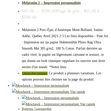
Melatonin 2 – Impression personnalisée
$
65.00
–
$
590.00
Plage de prix : $65.00 à
$590.00
Melatonin 2 Porc-Épic d'Amérique Mont-Rolland, Sainte-
Adèle, Québec Avril 2021 2:3 Les finis disponibles - Fine Art
: Impression sur un papier Hahnemühle Photo Rag Ultra
Smooth Mat 305 g/m2, 100 % Coton. Parfait derrière un
cadre vitré, le papier est légèrement cartonné et texturé, ce
qui donne un look classique rappelant les oeuvres tout droit
sorties d'un musée. *Notez bien…
Ce produit a plusieurs variations. Les
Choix des options
options peuvent être choisies sur la page du produit
Vue rapide
Vue rapide
Rongeurs / Lagomorphes