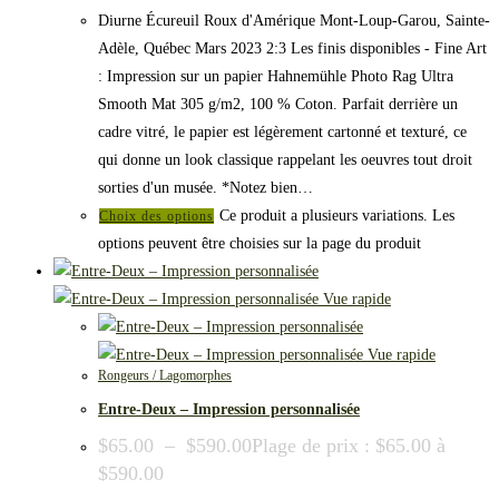
Diurne Écureuil Roux d'Amérique Mont-Loup-Garou, Sainte-
Adèle, Québec Mars 2023 2:3 Les finis disponibles - Fine Art
: Impression sur un papier Hahnemühle Photo Rag Ultra
Smooth Mat 305 g/m2, 100 % Coton. Parfait derrière un
cadre vitré, le papier est légèrement cartonné et texturé, ce
qui donne un look classique rappelant les oeuvres tout droit
sorties d'un musée. *Notez bien…
Ce produit a plusieurs variations. Les
Choix des options
options peuvent être choisies sur la page du produit
Vue rapide
Vue rapide
Rongeurs / Lagomorphes
Entre-Deux – Impression personnalisée
$
65.00
–
$
590.00
Plage de prix : $65.00 à
$590.00