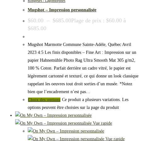
Rongeurs / Lagomorphes
Mugshot – Impression personnalisée
$
60.00
–
$
685.00
Plage de prix : $60.00 à
$685.00
Mugshot Marmotte Commune Sainte-Adèle, Québec Avril
2023 4:5 Les finis disponibles – Fine Art : Impression sur un
papier Hahnemühle Photo Rag Ultra Smooth Mat 305 g/m2,
100 % Coton. Parfait derrière un cadre vitré, le papier est
légèrement cartonné et texturé, ce qui donne un look classique
rappelant les oeuvres tout droit sorties d’un musée. *Notez
bien que l’encadrement n’est pas…
Ce produit a plusieurs variations. Les
Choix des options
options peuvent être choisies sur la page du produit
Vue rapide
Vue rapide