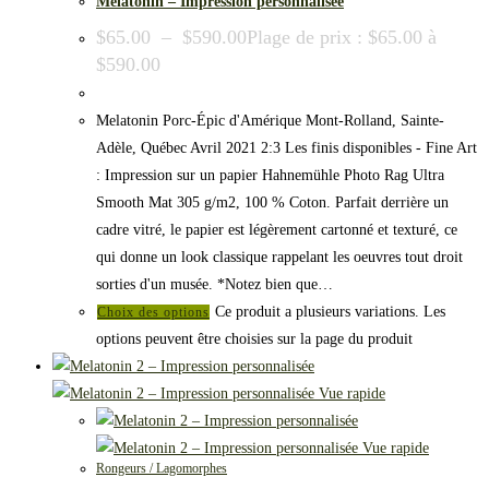
Melatonin – Impression personnalisée
$
65.00
–
$
590.00
Plage de prix : $65.00 à
$590.00
Melatonin Porc-Épic d'Amérique Mont-Rolland, Sainte-
Adèle, Québec Avril 2021 2:3 Les finis disponibles - Fine Art
: Impression sur un papier Hahnemühle Photo Rag Ultra
Smooth Mat 305 g/m2, 100 % Coton. Parfait derrière un
cadre vitré, le papier est légèrement cartonné et texturé, ce
qui donne un look classique rappelant les oeuvres tout droit
sorties d'un musée. *Notez bien que…
Ce produit a plusieurs variations. Les
Choix des options
options peuvent être choisies sur la page du produit
Vue rapide
Vue rapide
Rongeurs / Lagomorphes