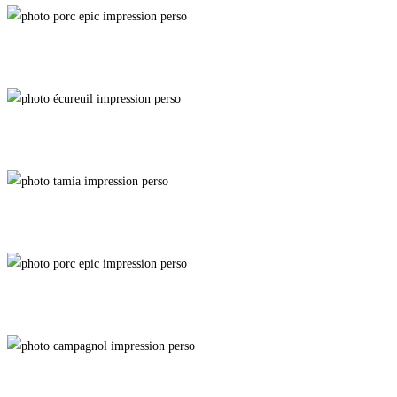
Pacifist
Briquette
Le Pansu
Sasquatch