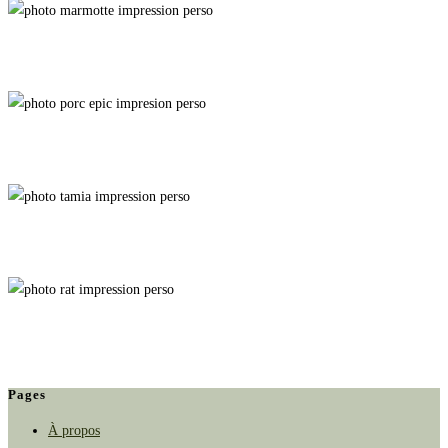
La Descente
Patte d'Ours
Passage Secret
Shiny Raticate
Pages
À propos