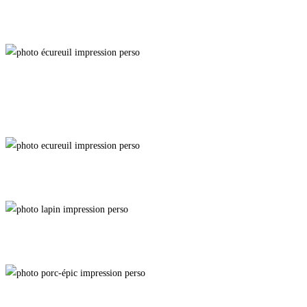
L'Antre du Lièvre
Verger Surgelé
Gandalf
À Moitié Planqué