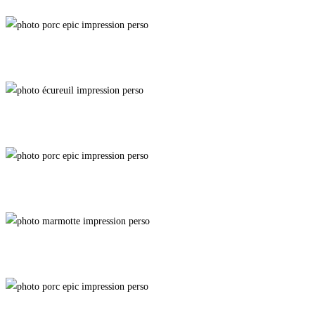
Un Brin de Soleil
Rampart
Púca
Solarium
Mugshot