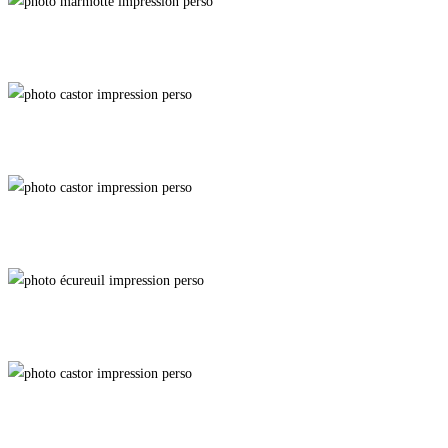
Wary
Chestnut
Casse-Croûte
Budhini
Plant-Based