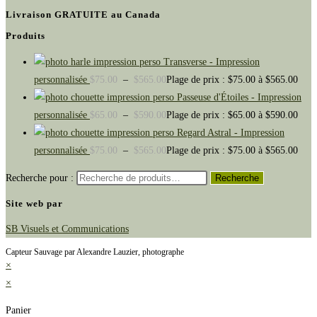
Livraison GRATUITE au Canada
Produits
Transverse - Impression
personnalisée
$
75.00
–
$
565.00
Plage de prix : $75.00 à $565.00
Passeuse d'Étoiles - Impression
personnalisée
$
65.00
–
$
590.00
Plage de prix : $65.00 à $590.00
Regard Astral - Impression
personnalisée
$
75.00
–
$
565.00
Plage de prix : $75.00 à $565.00
Recherche pour :
Recherche
Site web par
SB Visuels et Communications
Capteur Sauvage par Alexandre Lauzier, photographe
×
×
Panier