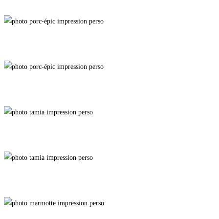
Étoffe d'Épines
Mowhawk
Thérianthropie Épineuse
Tapis dans l'Ombre
Bulbille