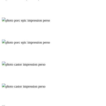
Baie Window
Création
Brosse à Dents
Colossus
Stagnant