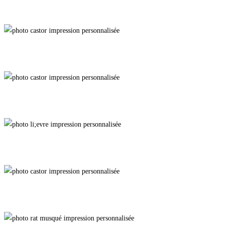
Incertaine
Beaver Dancing
Beaver Dancing 2
On My Own
Thé Social