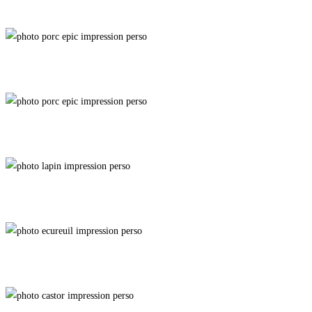
Résilience
Robustesse
Coeur de Lion
All Ears
Diurne