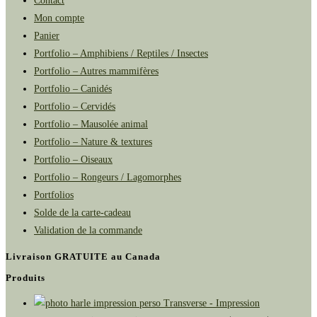
Contact
Mon compte
Panier
Portfolio – Amphibiens / Reptiles / Insectes
Portfolio – Autres mammifères
Portfolio – Canidés
Portfolio – Cervidés
Portfolio – Mausolée animal
Portfolio – Nature & textures
Portfolio – Oiseaux
Portfolio – Rongeurs / Lagomorphes
Portfolios
Solde de la carte-cadeau
Validation de la commande
Livraison GRATUITE au Canada
Produits
Transverse - Impression