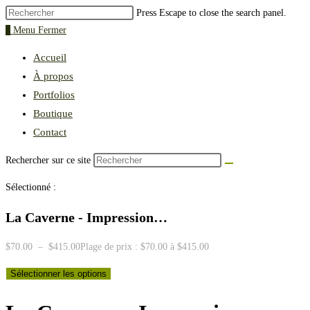
Press Escape to close the search panel.
0
Menu
Fermer
Accueil
À propos
Portfolios
Boutique
Contact
Rechercher sur ce site
Sélectionné :
La Caverne - Impression…
$
70.00
–
$
415.00
Plage de prix : $70.00 à $415.00
Sélectionner les options