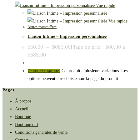
Vue rapide
Vue rapide
Autres mammifères
Liaison Intime – Impression personnalisée
$
60.00
–
$
685.00
Plage de prix : $60.00 à
$685.00
Ce produit a plusieurs variations. Les
Choix des options
options peuvent être choisies sur la page du produit
Pages
À propos
Accueil
Boutique
Boutique.old
Conditions générales de vente