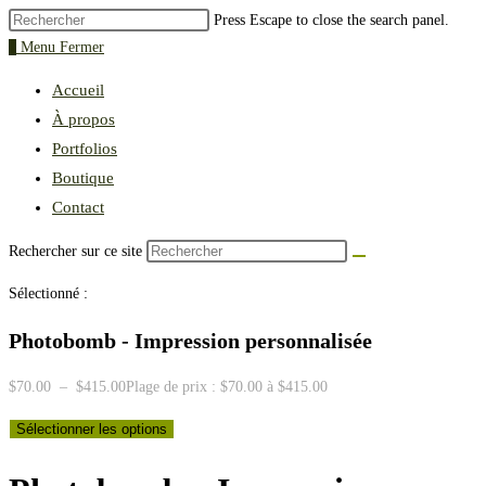
Press Escape to close the search panel.
0
Menu
Fermer
Accueil
À propos
Portfolios
Boutique
Contact
Rechercher sur ce site
Sélectionné :
Photobomb - Impression personnalisée
$
70.00
–
$
415.00
Plage de prix : $70.00 à $415.00
Sélectionner les options