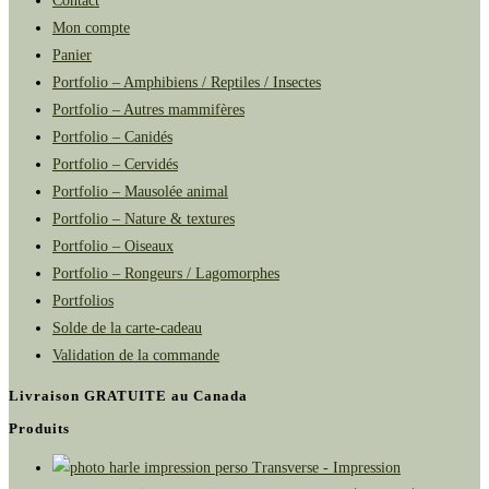
Contact
Mon compte
Panier
Portfolio – Amphibiens / Reptiles / Insectes
Portfolio – Autres mammifères
Portfolio – Canidés
Portfolio – Cervidés
Portfolio – Mausolée animal
Portfolio – Nature & textures
Portfolio – Oiseaux
Portfolio – Rongeurs / Lagomorphes
Portfolios
Solde de la carte-cadeau
Validation de la commande
Livraison GRATUITE au Canada
Produits
Transverse - Impression