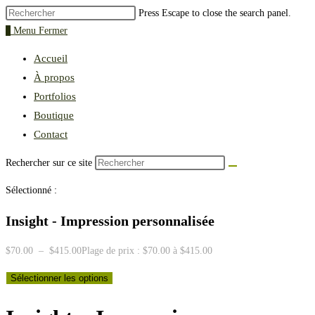
Press Escape to close the search panel.
0
Menu
Fermer
Accueil
À propos
Portfolios
Boutique
Contact
Rechercher sur ce site
Sélectionné :
Insight - Impression personnalisée
$
70.00
–
$
415.00
Plage de prix : $70.00 à $415.00
Sélectionner les options