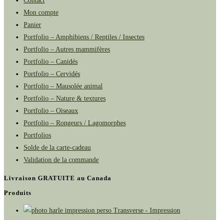
Contact
Mon compte
Panier
Portfolio – Amphibiens / Reptiles / Insectes
Portfolio – Autres mammifères
Portfolio – Canidés
Portfolio – Cervidés
Portfolio – Mausolée animal
Portfolio – Nature & textures
Portfolio – Oiseaux
Portfolio – Rongeurs / Lagomorphes
Portfolios
Solde de la carte-cadeau
Validation de la commande
Livraison GRATUITE au Canada
Produits
Transverse - Impression