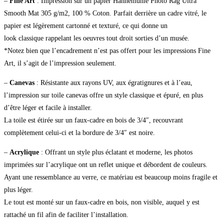
–
Fine Art
: Impression sur un papier Hahnemühle Photo Rag Ultra
Smooth Mat 305 g/m2, 100 % Coton. Parfait derrière un cadre vitré, le
papier est légèrement cartonné et texturé, ce qui donne un
look classique rappelant les oeuvres tout droit sorties d’un musée.
*Notez bien que l’encadrement n’est pas offert pour les impressions Fine
Art, il s’agit de l’impression seulement.
–
Canevas
: Résistante aux rayons UV, aux égratignures et à l’eau,
l’impression sur toile canevas offre un style classique et épuré, en plus
d’être léger et facile à installer.
La toile est étirée sur un faux-cadre en bois de 3/4″, recouvrant
complètement celui-ci et la bordure de 3/4″ est noire.
–
Acrylique
: Offrant un style plus éclatant et moderne, les photos
imprimées sur l’acrylique ont un reflet unique et débordent de couleurs.
Ayant une ressemblance au verre, ce matériau est beaucoup moins fragile et
plus léger.
Le tout est monté sur un faux-cadre en bois, non visible, auquel y est
rattaché un fil afin de faciliter l’installation.