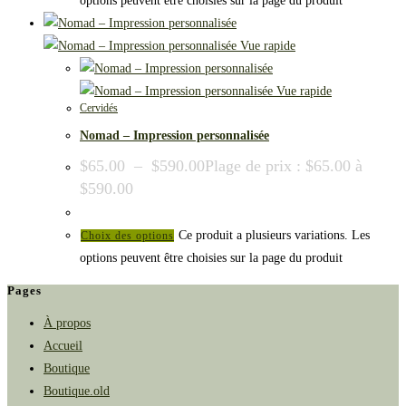
options peuvent être choisies sur la page du produit
Vue rapide
Vue rapide
Cervidés
Nomad – Impression personnalisée
$
65.00
–
$
590.00
Plage de prix : $65.00 à
$590.00
Ce produit a plusieurs variations. Les
Choix des options
options peuvent être choisies sur la page du produit
Pages
À propos
Accueil
Boutique
Boutique.old