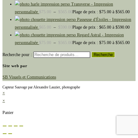
Transverse - Impression
personnalisée
$
75.00
–
$
565.00
Plage de prix : $75.00 à $565.00
Passeuse d'Étoiles - Impression
personnalisée
$
65.00
–
$
590.00
Plage de prix : $65.00 à $590.00
Regard Astral - Impression
personnalisée
$
75.00
–
$
565.00
Plage de prix : $75.00 à $565.00
Recherche pour :
Recherche
Site web par
SB Visuels et Communications
Capteur Sauvage par Alexandre Lauzier, photographe
×
×
Panier