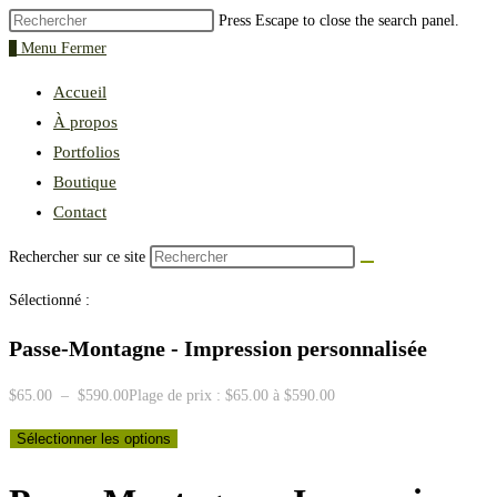
Press Escape to close the search panel.
0
Menu
Fermer
Accueil
À propos
Portfolios
Boutique
Contact
Rechercher sur ce site
Sélectionné :
Passe-Montagne - Impression personnalisée
$
65.00
–
$
590.00
Plage de prix : $65.00 à $590.00
Sélectionner les options