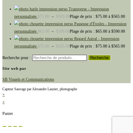
Transverse - Impression
personnalisée
$
75.00
–
$
565.00
Plage de prix : $75.00 à $565.00
Passeuse d'Étoiles - Impression
personnalisée
$
65.00
–
$
590.00
Plage de prix : $65.00 à $590.00
Regard Astral - Impression
personnalisée
$
75.00
–
$
565.00
Plage de prix : $75.00 à $565.00
Recherche pour :
Recherche
Site web par
SB Visuels et Communications
Capteur Sauvage par Alexandre Lauzier, photographe
×
×
Panier