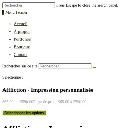
Press Escape to close the search panel.
0
Menu
Fermer
Accueil
À propos
Portfolios
Boutique
Contact
Rechercher sur ce site
Sélectionné :
Affliction - Impression personnalisée
$
65.00
–
$
590.00
Plage de prix : $65.00 à $590.00
Sélectionner les options