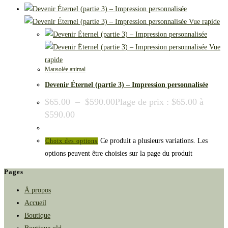
Vue rapide
Vue
rapide
Mausolée animal
Devenir Éternel (partie 3) – Impression personnalisée
$
65.00
–
$
590.00
Plage de prix : $65.00 à
$590.00
Ce produit a plusieurs variations. Les
Choix des options
options peuvent être choisies sur la page du produit
Pages
À propos
Accueil
Boutique