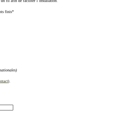
n fil afin de faciliter l’installation.
ts finis*
nationales)
ntact
).