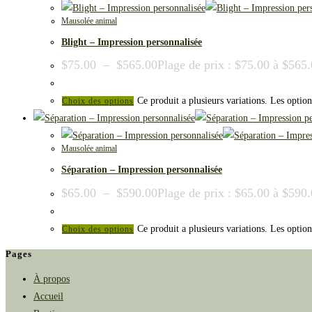
Mausolée animal
Blight – Impression personnalisée
$
75.00
–
$
565.00
Plage de prix : $75.00 à $565
Ce produit a plusieurs variations. Les option
Choix des options
Mausolée animal
Séparation – Impression personnalisée
$
65.00
–
$
590.00
Plage de prix : $65.00 à $590
Ce produit a plusieurs variations. Les option
Choix des options
Pages
À propos
Accueil