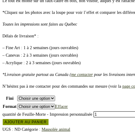
Le tout est monté sur un faux-cadre en bois, non visible, auquel y est rattaché u
*Cliquez sur les photos avec la loupe pour voir l’effet et comparer les différen
Toutes les impressions sont faites au Québec
Délais de livraison* :
– Fine Art : 1 à 2 semaines (jours ouvrables)
– Canevas : 2 à 3 semaines (jours ouvrables)
– Acrylique : 2 à 3 semaines (jours ouvrables)
*Livraison gratuite partout au Canada (
me contacter
pour les livraisons inter
N’hésitez pas à me contacter pour des commandes sur mesure (voir la
page co
Fini
Format
Effacer
quantité de Feuille-Morte - Impression personnalisée
AJOUTER AU PANIER
UGS :
ND
Catégorie :
Mausolée animal