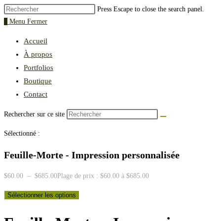
Press Escape to close the search panel.
0
Menu
Fermer
Accueil
À propos
Portfolios
Boutique
Contact
Rechercher sur ce site
Sélectionné :
Feuille-Morte - Impression personnalisée
$
60.00
–
$
685.00
Plage de prix : $60.00 à $685.00
Sélectionner les options