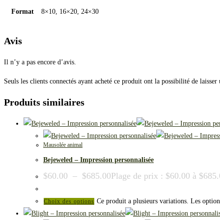
Format
8×10, 16×20, 24×30
Avis
Il n’y a pas encore d’avis.
Seuls les clients connectés ayant acheté ce produit ont la possibilité de laisser 
Produits similaires
Mausolée animal
Bejeweled – Impression personnalisée
$
60.00
–
$
685.00
Plage de prix : $60.00 à $685
Ce produit a plusieurs variations. Les option
Choix des options