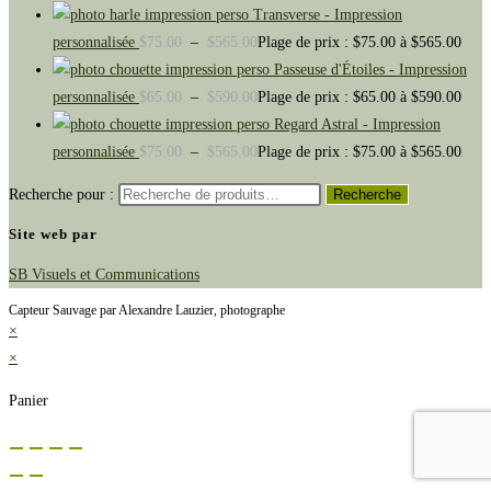
Transverse - Impression
personnalisée
$
75.00
–
$
565.00
Plage de prix : $75.00 à $565.00
Passeuse d'Étoiles - Impression
personnalisée
$
65.00
–
$
590.00
Plage de prix : $65.00 à $590.00
Regard Astral - Impression
personnalisée
$
75.00
–
$
565.00
Plage de prix : $75.00 à $565.00
Recherche pour :
Recherche
Site web par
SB Visuels et Communications
Capteur Sauvage par Alexandre Lauzier, photographe
×
×
Panier