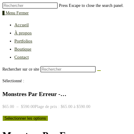
Press Escape to close the search panel.
0
Menu
Fermer
Accueil
À propos
Portfolios
Boutique
Contact
Rechercher sur ce site
Sélectionné :
Monstres Par Erreur -…
$
65.00
–
$
590.00
Plage de prix : $65.00 à $590.00
Sélectionner les options