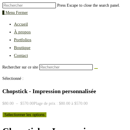
Press Escape to close the search panel.
0
Menu
Fermer
Accueil
À propos
Portfolios
Boutique
Contact
Rechercher sur ce site
Sélectionné :
Chopstick - Impression personnalisée
$
80.00
–
$
570.00
Plage de prix : $80.00 à $570.00
Sélectionner les options