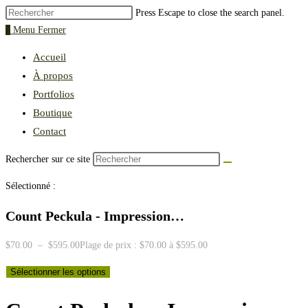
Press Escape to close the search panel.
0
Menu
Fermer
Accueil
À propos
Portfolios
Boutique
Contact
Rechercher sur ce site
Sélectionné :
Count Peckula - Impression…
$
70.00
–
$
595.00
Plage de prix : $70.00 à $595.00
Sélectionner les options