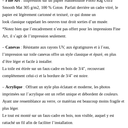
–
Fine Art
: Impression sur un papier Hahnemühle Photo Rag Ultra
Smooth Mat 305 g/m2, 100 % Coton. Parfait derrière un cadre vitré, le
papier est légèrement cartonné et texturé, ce qui donne un
look classique rappelant les oeuvres tout droit sorties d’un musée.
*Notez bien que l’encadrement n’est pas offert pour les impressions Fine
Art, il s’agit de l’impression seulement.
–
Canevas
: Résistante aux rayons UV, aux égratignures et à l’eau,
l’impression sur toile canevas offre un style classique et épuré, en plus
d’être léger et facile à installer.
La toile est étirée sur un faux-cadre en bois de 3/4″, recouvrant
complètement celui-ci et la bordure de 3/4″ est noire.
–
Acrylique
: Offrant un style plus éclatant et moderne, les photos
imprimées sur l’acrylique ont un reflet unique et débordent de couleurs.
Ayant une ressemblance au verre, ce matériau est beaucoup moins fragile et
plus léger.
Le tout est monté sur un faux-cadre en bois, non visible, auquel y est
rattaché un fil afin de faciliter l’installation.