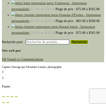
Transverse - Impression
personnalisée
$
75.00
–
$
565.00
Plage de prix : $75.00 à $565.00
Passeuse d'Étoiles - Impression
personnalisée
$
65.00
–
$
590.00
Plage de prix : $65.00 à $590.00
Regard Astral - Impression
personnalisée
$
75.00
–
$
565.00
Plage de prix : $75.00 à $565.00
Recherche pour :
Recherche
Site web par
SB Visuels et Communications
Capteur Sauvage par Alexandre Lauzier, photographe
×
×
Panier