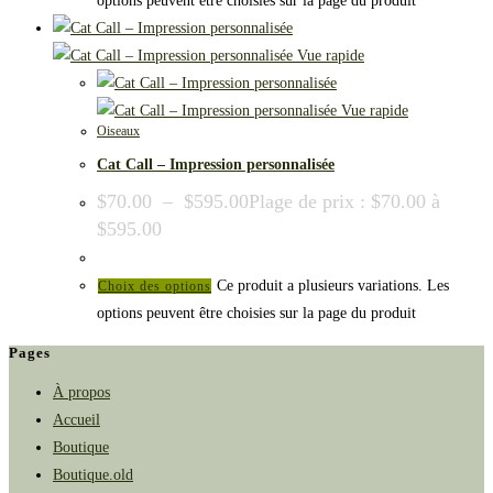
options peuvent être choisies sur la page du produit
Vue rapide
Vue rapide
Oiseaux
Cat Call – Impression personnalisée
$
70.00
–
$
595.00
Plage de prix : $70.00 à
$595.00
Ce produit a plusieurs variations. Les
Choix des options
options peuvent être choisies sur la page du produit
Pages
À propos
Accueil
Boutique
Boutique.old