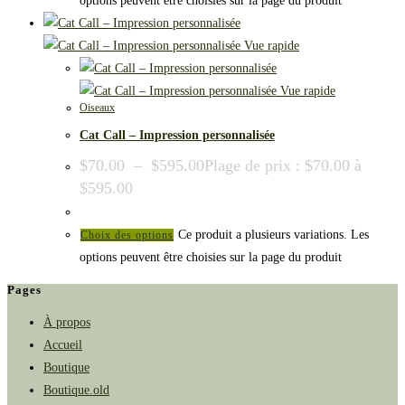
options peuvent être choisies sur la page du produit
Vue rapide
Vue rapide
Oiseaux
Cat Call – Impression personnalisée
$
70.00
–
$
595.00
Plage de prix : $70.00 à
$595.00
Ce produit a plusieurs variations. Les
Choix des options
options peuvent être choisies sur la page du produit
Pages
À propos
Accueil
Boutique
Boutique.old