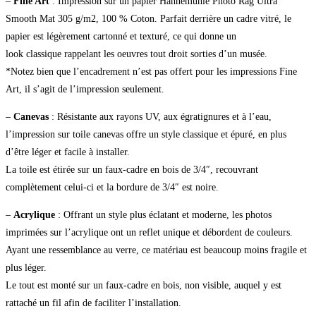
–
Fine Art
: Impression sur un papier Hahnemühle Photo Rag Ultra
Smooth Mat 305 g/m2, 100 % Coton. Parfait derrière un cadre vitré, le
papier est légèrement cartonné et texturé, ce qui donne un
look classique rappelant les oeuvres tout droit sorties d’un musée.
*Notez bien que l’encadrement n’est pas offert pour les impressions Fine
Art, il s’agit de l’impression seulement.
–
Canevas
: Résistante aux rayons UV, aux égratignures et à l’eau,
l’impression sur toile canevas offre un style classique et épuré, en plus
d’être léger et facile à installer.
La toile est étirée sur un faux-cadre en bois de 3/4″, recouvrant
complètement celui-ci et la bordure de 3/4″ est noire.
–
Acrylique
: Offrant un style plus éclatant et moderne, les photos
imprimées sur l’acrylique ont un reflet unique et débordent de couleurs.
Ayant une ressemblance au verre, ce matériau est beaucoup moins fragile et
plus léger.
Le tout est monté sur un faux-cadre en bois, non visible, auquel y est
rattaché un fil afin de faciliter l’installation.