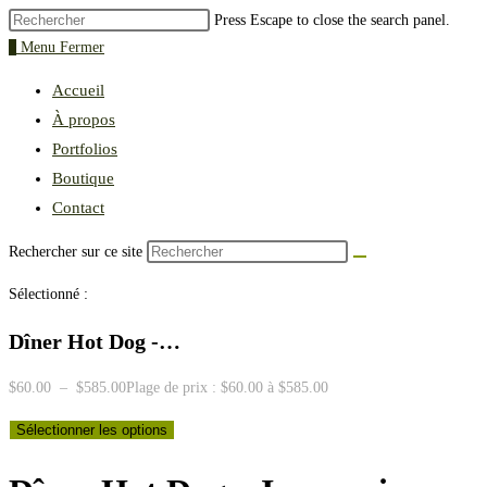
Press Escape to close the search panel.
0
Menu
Fermer
Accueil
À propos
Portfolios
Boutique
Contact
Rechercher sur ce site
Sélectionné :
Dîner Hot Dog -…
$
60.00
–
$
585.00
Plage de prix : $60.00 à $585.00
Sélectionner les options