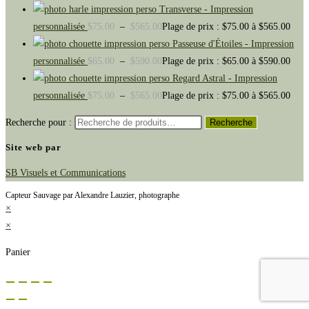
Transverse - Impression
personnalisée
$
75.00
–
$
565.00
Plage de prix : $75.00 à $565.00
Passeuse d'Étoiles - Impression
personnalisée
$
65.00
–
$
590.00
Plage de prix : $65.00 à $590.00
Regard Astral - Impression
personnalisée
$
75.00
–
$
565.00
Plage de prix : $75.00 à $565.00
Recherche pour :
Recherche
Site web par
SB Visuels et Communications
Capteur Sauvage par Alexandre Lauzier, photographe
×
×
Panier