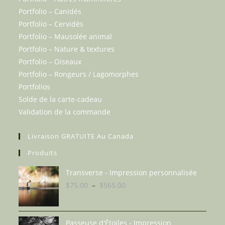
Portfolio – Canidés
Portfolio – Cervidés
Portfolio – Mausolée animal
Portfolio – Nature & textures
Portfolio – Oiseaux
Portfolio – Rongeurs / Lagomorphes
Portfolios
Solde de la carte-cadeau
Validation de la commande
Livraison GRATUITE Au Canada
Produits
Transverse - Impression personnalisée
Plage
$
75.00
–
$
565.00
de
prix :
$75.00
Passeuse d'Étoiles - Impression