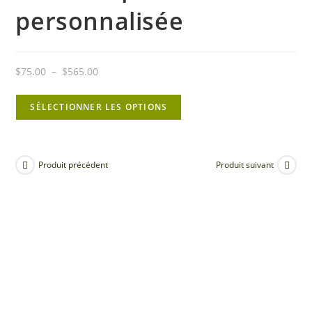
personnalisée
Plage
$
75.00
–
$
565.00
de
prix :
SÉLECTIONNER LES OPTIONS
$75.00
à
$565.00
Produit précédent
Produit suivant