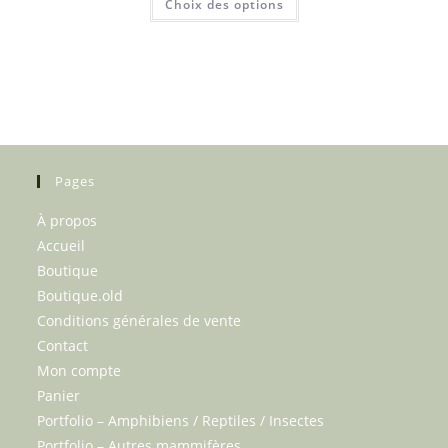
Choix des options
$65.00
produit
produit
à
a
$590.00
plusieurs
variations.
Les
options
peuvent
être
choisies
sur
la
page
du
Pages
produit
À propos
Accueil
Boutique
Boutique.old
Conditions générales de vente
Contact
Mon compte
Panier
Portfolio – Amphibiens / Reptiles / Insectes
Portfolio – Autres mammifères