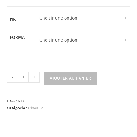
Choisir une option
FINI
FORMAT
Choisir une option
quantité
-
+
AJOUTER AU PANIER
de
Fred
-
UGS :
ND
Impression
Catégorie :
Oiseaux
personnalisée