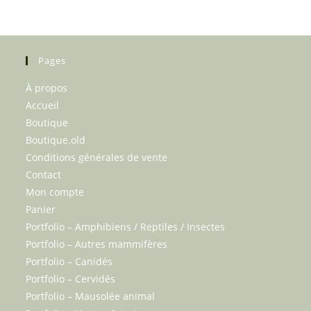
options
options
opt
peuvent
peuvent
pe
être
être
êtr
choisies
choisies
cho
Pages
sur
sur
sur
À propos
la
la
la
Accueil
page
page
pa
Boutique
du
du
du
Boutique.old
produit
produit
pro
Conditions générales de vente
Contact
Mon compte
Panier
Portfolio – Amphibiens / Reptiles / Insectes
Portfolio – Autres mammifères
Portfolio – Canidés
Portfolio – Cervidés
Portfolio – Mausolée animal