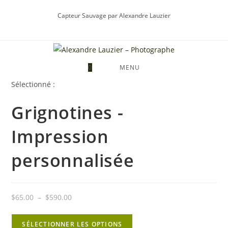
Skip
Capteur Sauvage par Alexandre Lauzier
to
content
0
MENU
Sélectionné :
Grignotines -
Impression
personnalisée
Plage
$
65.00
–
$
590.00
de
prix :
SÉLECTIONNER LES OPTIONS