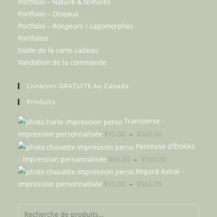
Portfolio – Nature & textures
Portfolio – Oiseaux
Portfolio – Rongeurs / Lagomorphes
Portfolios
Solde de la carte-cadeau
Validation de la commande
Livraison GRATUITE Au Canada
Produits
Transverse -
Plage
Impression personnalisée
$
75.00
–
$
565.00
de
Passeuse d'Étoiles
prix :
Plage
- Impression personnalisée
$
65.00
–
$
590.00
$75.00
de
Regard Astral -
à
prix :
Plage
Impression personnalisée
$
75.00
–
$
565.00
$565.00
$65.00
de
à
prix :
Recherche