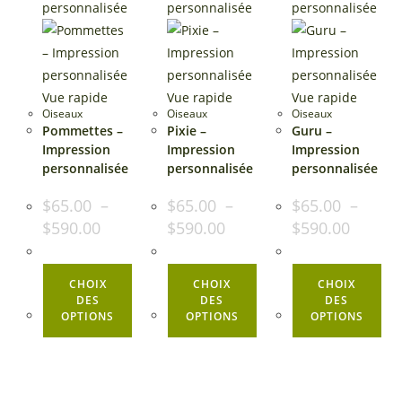
Vue rapide
Vue rapide
Vue rapide
Oiseaux
Oiseaux
Oiseaux
Pommettes –
Pixie –
Guru –
Impression
Impression
Impression
personnalisée
personnalisée
personnalisée
$
65.00
–
$
65.00
–
$
65.00
–
Plage
Plage
Plage
$
590.00
$
590.00
$
590.00
de
de
de
prix :
prix :
prix :
$65.00
$65.00
$65.00
à
Ce
à
Ce
à
Ce
CHOIX
CHOIX
CHOIX
$590.00
$590.00
$590.00
produit
produit
pro
DES
DES
DES
OPTIONS
OPTIONS
OPTIONS
a
a
a
plusieurs
plusieurs
plu
variations.
variations.
var
Les
Les
Les