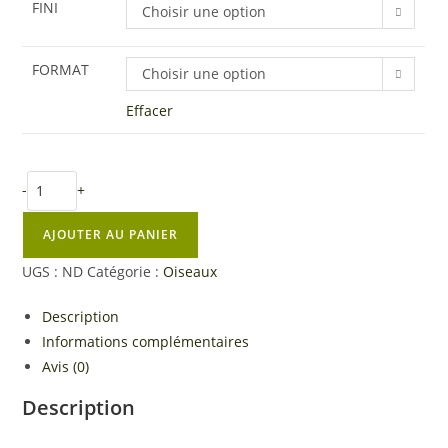
FINI
Choisir une option
FORMAT
Choisir une option
Effacer
quantité
-
+
de
Grignotines
AJOUTER AU PANIER
-
UGS :
ND
Catégorie :
Oiseaux
Impression
personnalisée
Description
Informations complémentaires
Avis (0)
Description