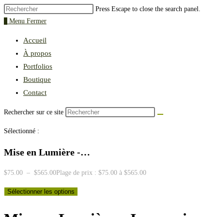
Press Escape to close the search panel.
0
Menu
Fermer
Accueil
À propos
Portfolios
Boutique
Contact
Rechercher sur ce site
Sélectionné :
Mise en Lumière -…
$
75.00
–
$
565.00
Plage de prix : $75.00 à $565.00
Sélectionner les options