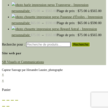
Transverse - Impression
personnalisée
$
75.00
–
$
565.00
Plage de prix : $75.00 à $565.00
Passeuse d'Étoiles - Impression
personnalisée
$
65.00
–
$
590.00
Plage de prix : $65.00 à $590.00
Regard Astral - Impression
personnalisée
$
75.00
–
$
565.00
Plage de prix : $75.00 à $565.00
Recherche pour :
Recherche
Site web par
SB Visuels et Communications
Capteur Sauvage par Alexandre Lauzier, photographe
×
×
Panier