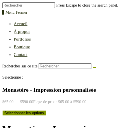
Press Escape to close the search panel.
0
Menu
Fermer
Accueil
À propos
Portfolios
Boutique
Contact
Rechercher sur ce site
Sélectionné :
Monastère - Impression personnalisée
$
65.00
–
$
590.00
Plage de prix : $65.00 à $590.00
Sélectionner les options