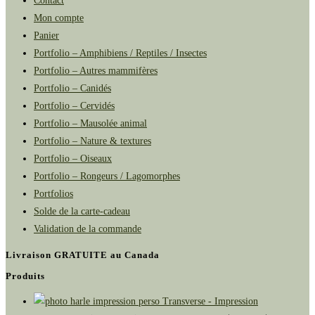
Contact
Mon compte
Panier
Portfolio – Amphibiens / Reptiles / Insectes
Portfolio – Autres mammifères
Portfolio – Canidés
Portfolio – Cervidés
Portfolio – Mausolée animal
Portfolio – Nature & textures
Portfolio – Oiseaux
Portfolio – Rongeurs / Lagomorphes
Portfolios
Solde de la carte-cadeau
Validation de la commande
Livraison GRATUITE au Canada
Produits
Transverse - Impression